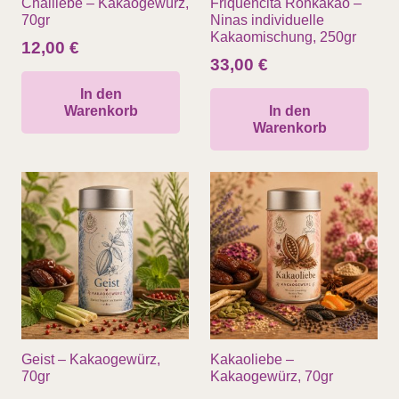
Chailiebe – Kakaogewürz,
Friquencita Rohkakao –
70gr
Ninas individuelle
Kakaomischung, 250gr
12,00
€
33,00
€
In den
Warenkorb
In den
Warenkorb
Geist – Kakaogewürz,
Kakaoliebe –
70gr
Kakaogewürz, 70gr