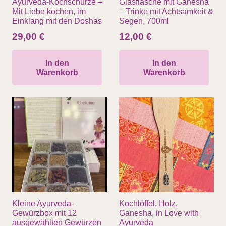
Ayurveda-Kochschürze –
Glasflasche mit Ganesha
Mit Liebe kochen, im
– Trinke mit Achtsamkeit &
Einklang mit den Doshas
Segen, 700ml
29,00
€
12,00
€
In den
In den
Warenkorb
Warenkorb
Kleine Ayurveda-
Kochlöffel, Holz,
Gewürzbox mit 12
Ganesha, in Love with
ausgewählten Gewürzen
Ayurveda