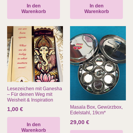
In den
In den
Warenkorb
Warenkorb
Lesezeichen mit Ganesha
– Für deinen Weg mit
Weisheit & Inspiration
Masala Box, Gewürzbox,
1,00
€
Edelstahl, 19cm*
29,00
€
In den
Warenkorb