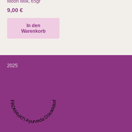
Moon Milk, 65gr
9,00
€
In den
Warenkorb
2025
PADMAVATI Ayurveda Düsseldorf