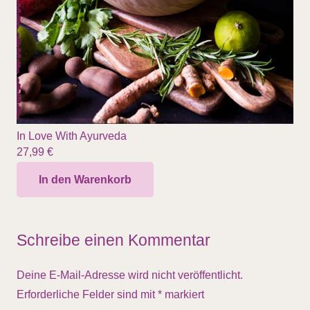
In Love With Ayurveda
27,99
€
In den Warenkorb
Schreibe einen Kommentar
Deine E-Mail-Adresse wird nicht veröffentlicht.
Erforderliche Felder sind mit
*
markiert