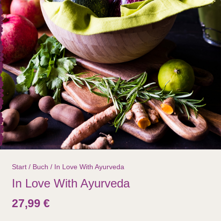
Start
/
Buch
/ In Love With Ayurveda
In Love With Ayurveda
27,99
€