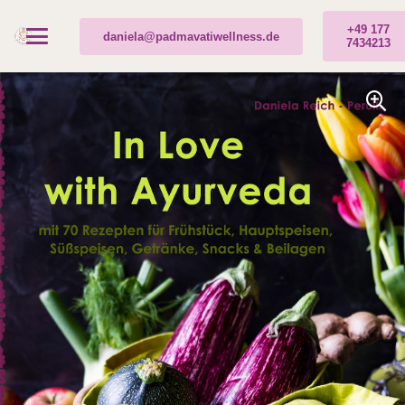
+49 177
daniela@padmavatiwellness.de
7434213