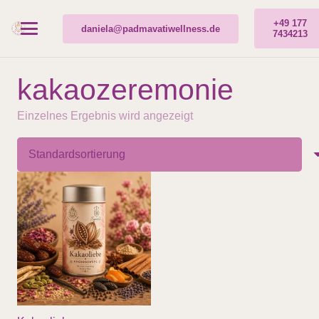
+49 177
daniela@padmavatiwellness.de
7434213
kakaozeremonie
Einzelnes Ergebnis wird angezeigt