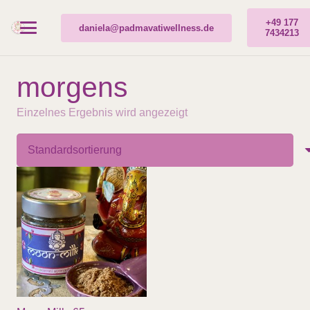
+49 177
daniela@padmavatiwellness.de
7434213
morgens
Einzelnes Ergebnis wird angezeigt