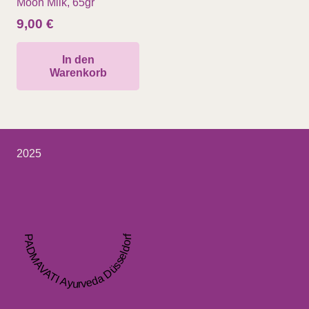
Moon Milk, 65gr
9,00
€
In den
Warenkorb
2025
PADMAVATI Ayurveda Düsseldorf