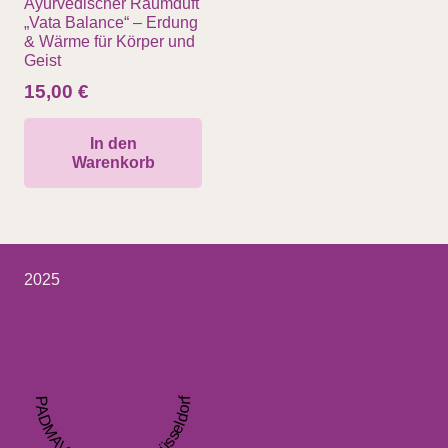
Ayurvedischer Raumduft
„Vata Balance“ – Erdung
& Wärme für Körper und
Geist
15,00
€
In den
Warenkorb
2025
PADMAVATI Ayurveda Düsseldorf