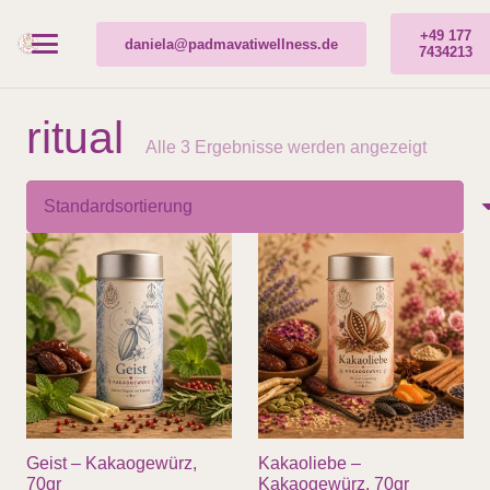
+49 177
daniela@padmavatiwellness.de
7434213
ritual
Alle 3 Ergebnisse werden angezeigt
Geist – Kakaogewürz,
Kakaoliebe –
70gr
Kakaogewürz, 70gr