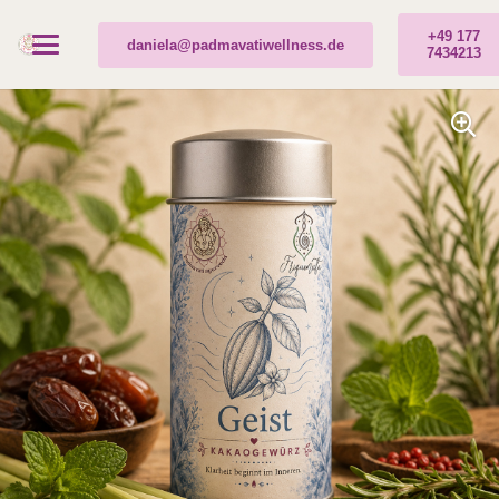
+49 177
daniela@padmavatiwellness.de
7434213