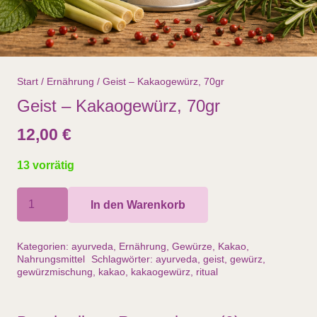
Start
/
Ernährung
/ Geist – Kakaogewürz, 70gr
Geist – Kakaogewürz, 70gr
12,00
€
13 vorrätig
Geist
In den Warenkorb
–
Kakaogewürz,
Kategorien:
ayurveda
,
Ernährung
,
Gewürze
,
Kakao
,
70gr
Nahrungsmittel
Schlagwörter:
ayurveda
,
geist
,
gewürz
,
gewürzmischung
,
kakao
,
kakaogewürz
,
ritual
Menge