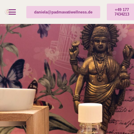
+49 177
daniela@padmavatiwellness.de
7434213