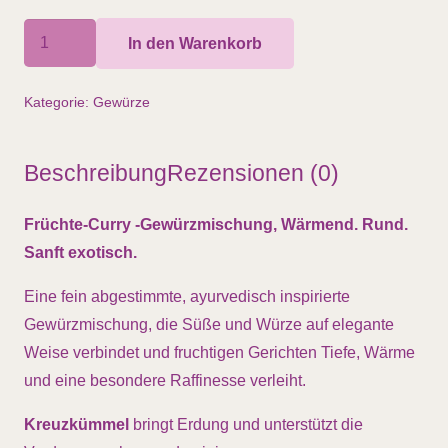
Früchte
In den Warenkorb
Curry,
Gewürzmischung,
Kategorie:
Gewürze
70gr,
BIO
Beschreibung
Rezensionen (0)
Menge
Früchte-Curry -Gewürzmischung, Wärmend. Rund.
Sanft exotisch.
Eine fein abgestimmte, ayurvedisch inspirierte
Gewürzmischung, die Süße und Würze auf elegante
Weise verbindet und fruchtigen Gerichten Tiefe, Wärme
und eine besondere Raffinesse verleiht.
Kreuzkümmel
bringt Erdung und unterstützt die