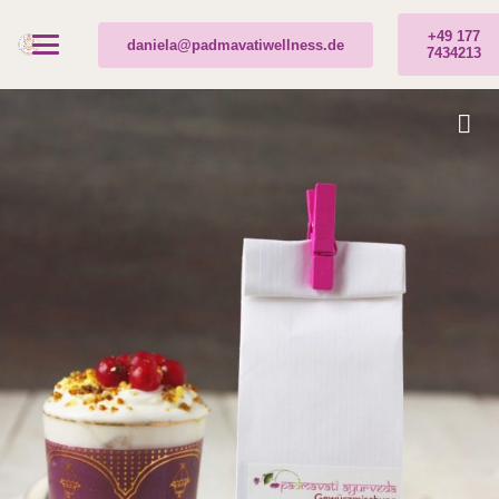
+49 177
daniela@padmavatiwellness.de
7434213