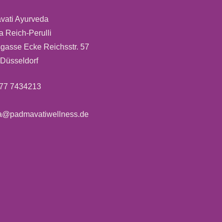
ati Ayurveda
a Reich-Perulli
gasse Ecke Reichsstr. 57
Düsseldorf
177 7434213
a@padmavatiwellness.de