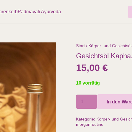
renkorb
Padmavati Ayurveda
Start
/
Körper- und Gesichtsöl
Gesichtsöl Kapha
15,00
€
10 vorrätig
Gesichtsöl
In den War
Kapha,
40ml
Kategorie:
Körper- und Gesich
Menge
morgenroutine