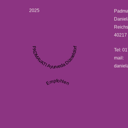
2025
Padmav
Daniel
Reichs
40217 
PADMAVATI Ayurveda Düsseldorf
Tel: 0
mail:
daniel
Empfohlen