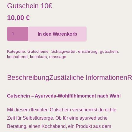
Gutschein 10€
10,00
€
Gutschein
In den Warenkorb
10€
Menge
Kategorie:
Gutscheine
Schlagwörter:
ernährung
,
gutschein
,
kochabend
,
kochkurs
,
massage
Beschreibung
Zusätzliche Informationen
R
Gutschein – Ayurveda-Wohlfühlmoment nach Wahl
Mit diesem flexiblen Gutschein verschenkst du echte
Zeit für Selbstfürsorge. Ob für eine ayurvedische
Beratung, einen Kochabend, ein Produkt aus dem