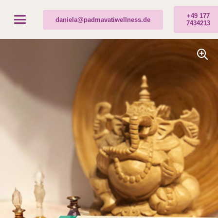
+49 177
daniela@padmavatiwellness.de
7434213