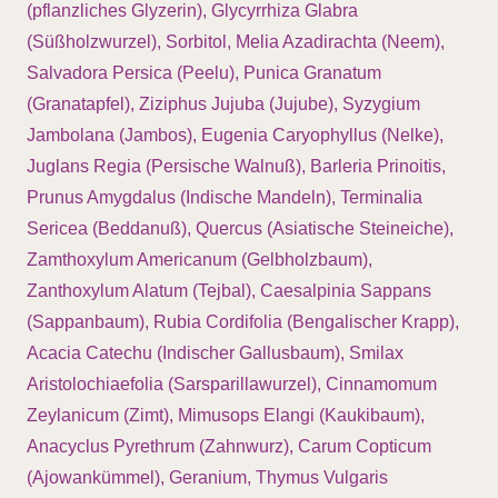
(pflanzliches Glyzerin), Glycyrrhiza Glabra
(Süßholzwurzel), Sorbitol, Melia Azadirachta (Neem),
Salvadora Persica (Peelu), Punica Granatum
(Granatapfel), Ziziphus Jujuba (Jujube), Syzygium
Jambolana (Jambos), Eugenia Caryophyllus (Nelke),
Juglans Regia (Persische Walnuß), Barleria Prinoitis,
Prunus Amygdalus (Indische Mandeln), Terminalia
Sericea (Beddanuß), Quercus (Asiatische Steineiche),
Zamthoxylum Americanum (Gelbholzbaum),
Zanthoxylum Alatum (Tejbal), Caesalpinia Sappans
(Sappanbaum), Rubia Cordifolia (Bengalischer Krapp),
Acacia Catechu (Indischer Gallusbaum), Smilax
Aristolochiaefolia (Sarsparillawurzel), Cinnamomum
Zeylanicum (Zimt), Mimusops Elangi (Kaukibaum),
Anacyclus Pyrethrum (Zahnwurz), Carum Copticum
(Ajowankümmel), Geranium, Thymus Vulgaris