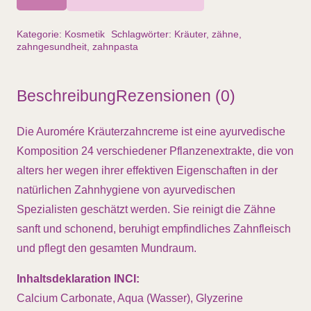
75
ml
Kategorie:
Kosmetik
Schlagwörter:
Kräuter
,
zähne
,
Menge
zahngesundheit
,
zahnpasta
Beschreibung
Rezensionen (0)
Die Auromére Kräuterzahncreme ist eine ayurvedische
Komposition 24 verschiedener Pflanzenextrakte, die von
alters her wegen ihrer effektiven Eigenschaften in der
natürlichen Zahnhygiene von ayurvedischen
Spezialisten geschätzt werden. Sie reinigt die Zähne
sanft und schonend, beruhigt empfindliches Zahnfleisch
und pflegt den gesamten Mundraum.
Inhaltsdeklaration INCI:
Calcium Carbonate, Aqua (Wasser), Glyzerine