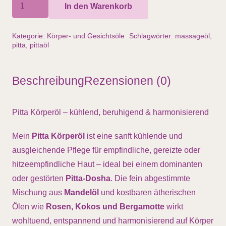
Pitta-
In den Warenkorb
Körperöl,
Massageöl,
Kategorie:
Körper- und Gesichtsöle
Schlagwörter:
massageöl
,
100ml
pitta
,
pittaöl
Menge
Beschreibung
Rezensionen (0)
Pitta Körperöl – kühlend, beruhigend & harmonisierend
Mein
Pitta Körperöl
ist eine sanft kühlende und
ausgleichende Pflege für empfindliche, gereizte oder
hitzeempfindliche Haut – ideal bei einem dominanten
oder gestörten
Pitta-Dosha
. Die fein abgestimmte
Mischung aus
Mandelöl
und kostbaren ätherischen
Ölen wie
Rosen, Kokos und Bergamotte
wirkt
wohltuend, entspannend und harmonisierend auf Körper