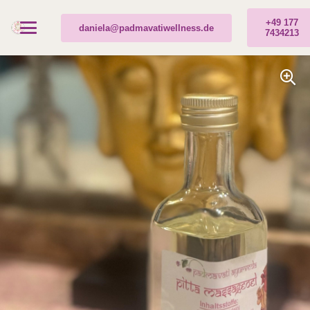
+49 177
daniela@padmavatiwellness.de
7434213