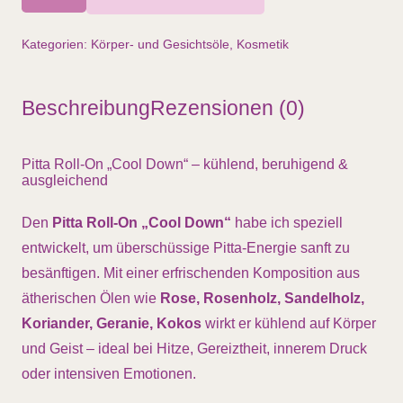
-
Pitta,
Kategorien:
Körper- und Gesichtsöle
,
Kosmetik
COOL
DOWN,
Beschreibung
Rezensionen (0)
10ml
Menge
Pitta Roll-On „Cool Down“ – kühlend, beruhigend &
ausgleichend
Den
Pitta Roll-On „Cool Down“
habe ich speziell
entwickelt, um überschüssige Pitta-Energie sanft zu
besänftigen. Mit einer erfrischenden Komposition aus
ätherischen Ölen wie
Rose, Rosenholz, Sandelholz,
Koriander, Geranie, Kokos
wirkt er kühlend auf Körper
und Geist – ideal bei Hitze, Gereiztheit, innerem Druck
oder intensiven Emotionen.