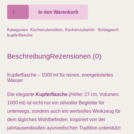
Kupferflasche,
In den Warenkorb
gehämmert,
1000ml,
Kategorien:
Küchenutensilien
,
Küchenzubehör
Schlagwort:
27
kupferflasche
cm
hoch,
Beschreibung
Rezensionen (0)
tolles
Design
Kupferflasche – 1000 ml für reines, energetisiertes
Menge
Wasser
Die elegante
Kupferflasche
(Höhe: 27 cm, Volumen:
1000 ml) ist nicht nur ein stilvoller Begleiter für
unterwegs, sondern auch ein wertvolles Werkzeug für
dein tägliches Wohlbefinden. Inspiriert von der
jahrtausendealten ayurvedischen Tradition unterstützt