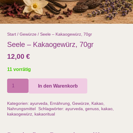
Start
/
Gewürze
/ Seele – Kakaogewürz, 70gr
Seele – Kakaogewürz, 70gr
12,00
€
11 vorrätig
Seele
In den Warenkorb
–
Kakaogewürz,
Kategorien:
ayurveda
,
Ernährung
,
Gewürze
,
Kakao
,
70gr
Nahrungsmittel
Schlagwörter:
ayurveda
,
genuss
,
kakao
,
kakaogewürz
,
kakaoritual
Menge