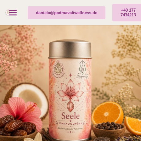
+49 177
daniela@padmavatiwellness.de
7434213