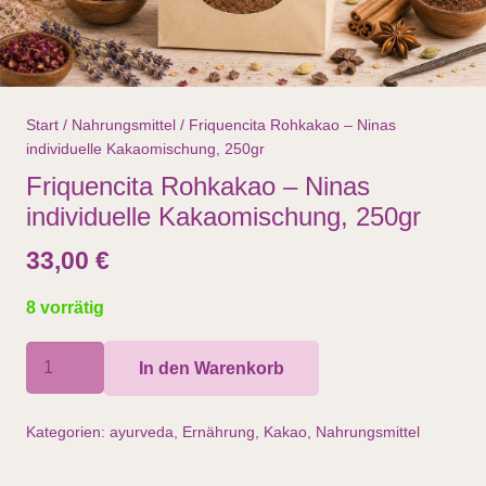
Start
/
Nahrungsmittel
/ Friquencita Rohkakao – Ninas
individuelle Kakaomischung, 250gr
Friquencita Rohkakao – Ninas
individuelle Kakaomischung, 250gr
33,00
€
8 vorrätig
Friquencita
In den Warenkorb
Rohkakao
–
Kategorien:
ayurveda
,
Ernährung
,
Kakao
,
Nahrungsmittel
Ninas
individuelle