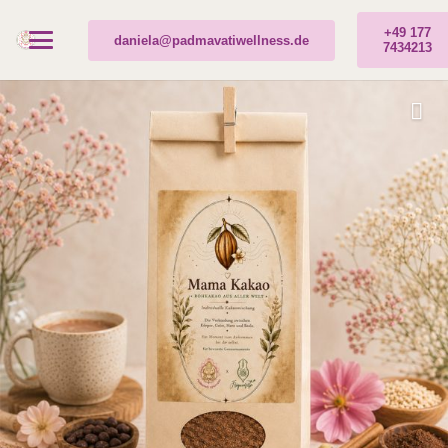
+49 177
daniela@padmavatiwellness.de
7434213